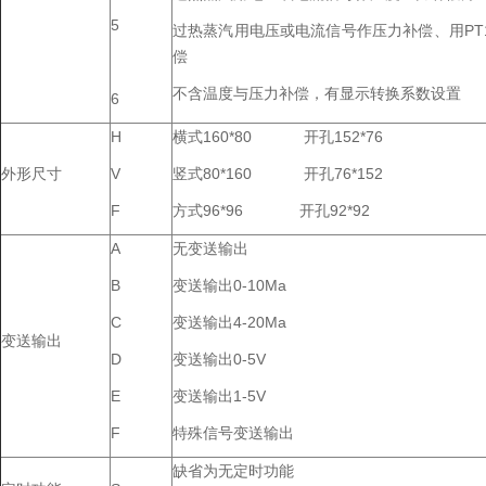
5
过热蒸汽用电压或电流信号作压力补偿、用PT
偿
不含温度与压力补偿，有显示转换系数设置
6
H
横式160*80 开孔152*76
外形尺寸
V
竖式80*160 开孔76*152
F
方式96*96 开孔92*92
A
无变送输出
B
变送输出0-10Ma
C
变送输出4-20Ma
变送输出
D
变送输出0-5V
E
变送输出1-5V
F
特殊信号变送输出
缺省为无定时功能