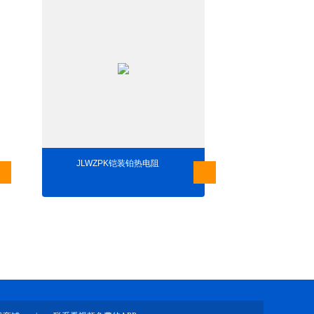
JLWZPK铠装铂热电阻