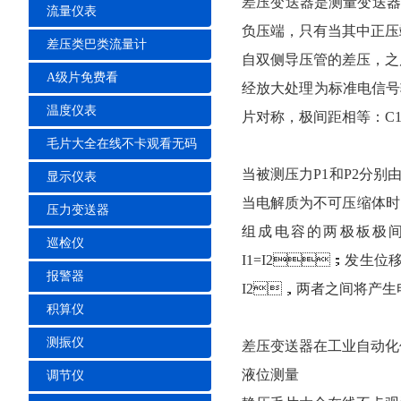
差压变送器
是测量变送器两
流量仪表
负压端，只有当其中
差压类巴类流量计
自双侧导压管的差压，
A级片免费看
经放大处理为标准电信号输出
温度仪表
片对称，极间距相等
毛片大全在线不卡观看无码
当被测压力P1和P2分别由
显示仪表
当电解质为不可压缩体时
压力变送器
组成电容的两极板极间距发
巡检仪
I1=I2；发生位
报警器
I2，两者之间将产生电流
积算仪
测振仪
差压变送器在工业自动化
液位测量
调节仪